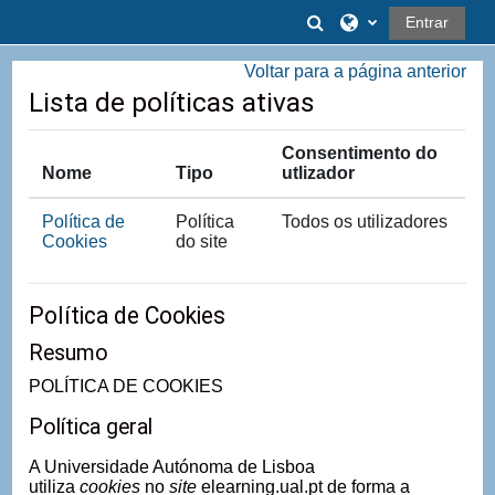
Ir para o conteúdo principal
Alternar a entrad
Entrar
Voltar para a página anterior
Lista de políticas ativas
Consentimento do
Nome
Tipo
utlizador
Política de
Política
Todos os utilizadores
Cookies
do site
Política de Cookies
Resumo
POLÍTICA DE COOKIES
Política geral
A Universidade Autónoma de Lisboa
utiliza
cookies
no
site
elearning.ual.pt de forma a